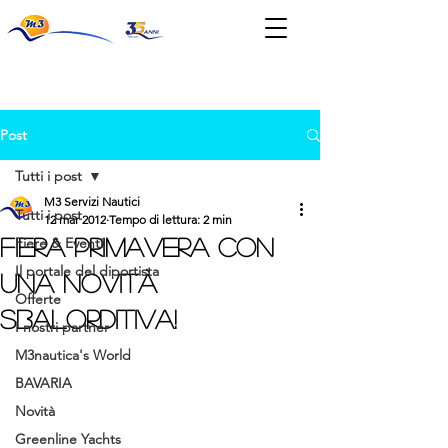
News & Eventi
Post
Tutti i post
M3 Servizi Nautici
Tutti i post
12 mar 2012
Tempo di lettura: 2 min
FIERA PRIMAVERA CON
Fiere & Eventi
Il portale del diportista
UNA NOVITÀ
Offerte
SBALORDITIVA!
I nostri partner
M3nautica's World
BAVARIA
Novità
Greenline Yachts