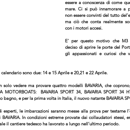
essere a conoscenza di come ques
mare. Ci si può innamorare a pri
non essere convinti del tutto del’e
ma ciò che conta realmente son
con i motori accesi.
E’ per questo motivo che M3 Se
deciso di aprire le porte del Port
gli appassionati e curiosi che v
calendario sono due: 14 e 15 Aprile e 20,21 e 22 Aprile.
on solo vedere ma provare quattro modelli BAVARIA, che coprono, 
RIA MOTORBOATS:  
BAVARIA SPORT 34
, BAVARIA SPORT 34 H
 bagno, e per la prima volta in Italia, il nuovo natante 
BAVARIA SP
 esperti, le imbarcazioni saranno messe alla prova per testarne l’ot
li BAVARIA. In condizioni estreme provate dai collaudatori stessi, 
le il cantiere tedesco ha lavorato a lungo nell’ultimo periodo.