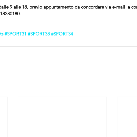
i dalle 9 alle 18, previo appuntamento da concordare via e-mail  a co
018280180.
ts
#SPORT31
#SPORT38
#SPORT34