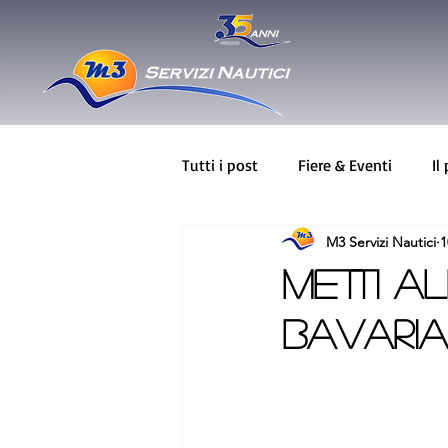
Tutti i post
Fiere & Eventi
Il
M3 Servizi Nautici
1
BAVARIA
Novità
Greenl
METTI A
BAVARIA