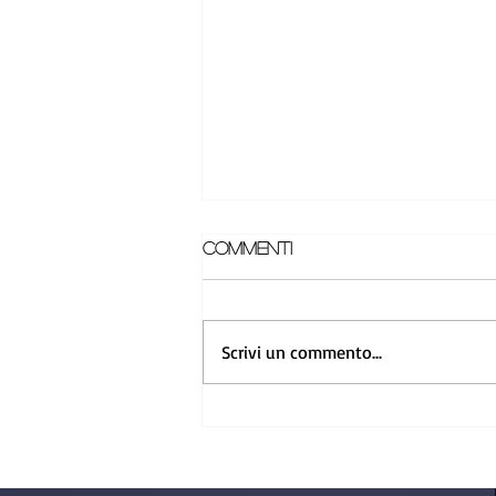
Commenti
Scrivi un commento...
Greenline Yachts a
Venezia: solo a bordo
capisci la differenza
con gli altri yacht