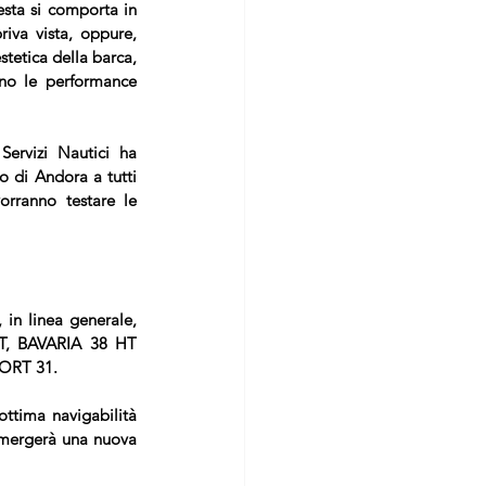
ta si comporta in 
va vista, oppure, 
stetica della barca, 
o le performance 
rvizi Nautici ha 
o di Andora a tutti 
orranno testare le 
in linea generale, 
T, 
BAVARIA 38 HT 
ORT 31
. 
tima navigabilità  
emergerà una nuova 