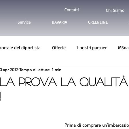
Contatti
Chi Siamo
Service
BAVARIA
GREENLINE
 portale del diportista
Offerte
I nostri partner
M3nau
0 apr 2012
Tempo di lettura: 1 min
ine Yachts
Imbarcazioni usate
LLA PROVA LA QUALITÀ
!
Prima di comprare un’imbarcazio