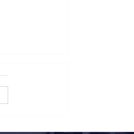
nti incontra
perto