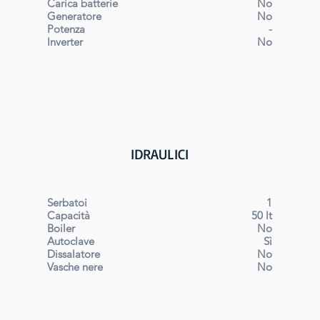
Carica batterie
No
Generatore
No
Potenza
-
Inverter
No
IDRAULICI
Serbatoi
1
Capacità
50 lt
Boiler
No
Autoclave
Sì
Dissalatore
No
Vasche nere
No