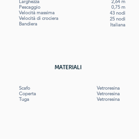
Larghezza
2,64 m
Pescaggio
0,75 m
Velocità massima
43 nodi
Velocità di crociera
25 nodi
Bandiera
Italiana
MATERIALI
Scafo
Vetroresina
Coperta
Vetroresina
Tuga
Vetroresina