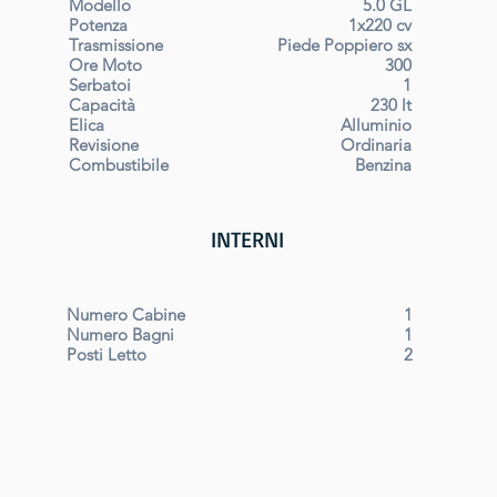
Modello
5.0 GL
Potenza
1x220 cv
Trasmissione
Piede Poppiero sx
Ore Moto
300
Serbatoi
1
Capacità
230 lt
Elica
Alluminio
Revisione
Ordinaria
Combustibile
Benzina
INTERNI
Numero Cabine
1
Numero Bagni
1
Posti Letto
2