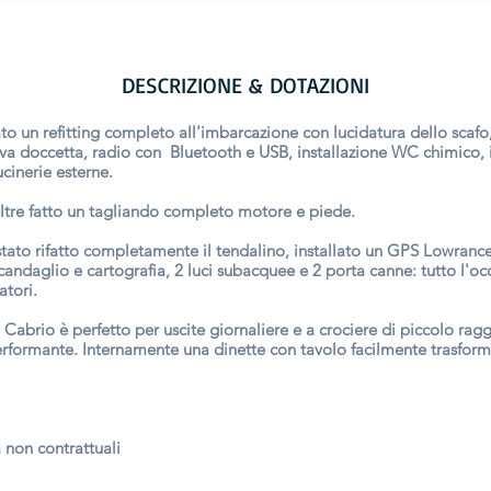
DESCRIZIONE & DOTAZIONI
to un refitting completo all'imbarcazione con lucidatura dello scafo,
uova doccetta, radio con Bluetooth e USB, installazione WC chimico, i
ucinerie esterne.
oltre fatto un tagliando completo motore e piede.
tato rifatto completamente il tendalino, installato un GPS Lowrance 
andaglio e cartografia, 2 luci subacquee e 2 porta canne: tutto l'oc
atori.
 Cabrio è perfetto per uscite giornaliere e a crociere di piccolo ragg
formante. Internamente una dinette con tavolo facilmente trasform
a non contrattuali