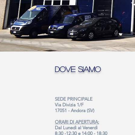
Dove siamo
SEDE PRINCIPALE
Via Divizia 1/F
17051 - Andora (SV)
ORARI DI APERTURA:
Dal Lunedì al Venerdì
8:30 -12:30 e 14:00 - 18:30