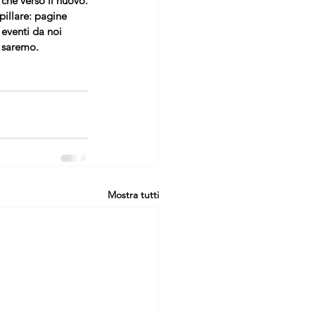
 che verso il nuovo.
pillare: pagine 
 eventi da noi 
i saremo.
Mostra tutti