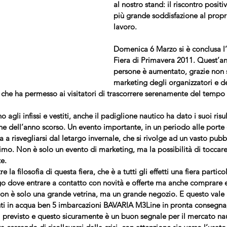
al nostro stand: il riscontro positi
più grande soddisfazione al prop
lavoro.
Domenica 6 Marzo si è conclusa l’
Fiera di Primavera
 2011. Quest’ann
persone è aumentato, grazie non 
marketing degli organizzatori e dei
che ha permesso ai visitatori di trascorrere serenamente del tempo t
o agli infissi e vestiti, anche il padiglione nautico ha dato i suoi risul
e dell’anno scorso. Un evento importante, in un periodo alle porte 
ia a risvegliarsi dal letargo invernale, che si rivolge ad un vasto pubb
imo. Non è solo un evento di marketing, ma la possibilità di toccare
te.
a filosofia di questa fiera, che è a tutti gli effetti una fiera particol
ogo dove entrare a contatto con novità e offerte ma anche comprare e
Non è solo una grande vetrina, ma un grande negozio. E questo vale 
i in acqua ben 5 imbarcazioni 
BAVARIA M3Line
 in pronta consegna,
el previsto e questo sicuramente è un buon segnale per il mercato nau