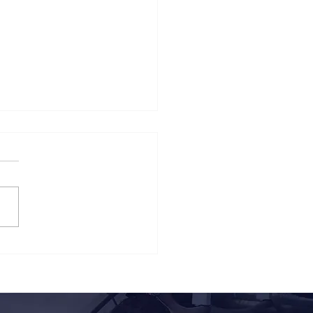
nti incontra
perto