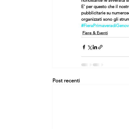
nonostante le avversità st
E’ per questo che il nost
pubblicitarie su numerose 
organizzati sono gli stru
#FieraPrimaveradiGenov
Fiere & Eventi
Post recenti