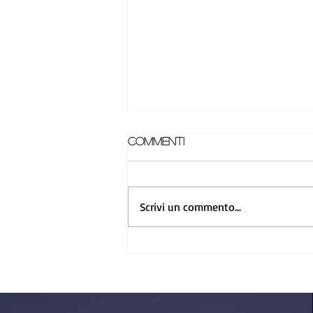
Commenti
Scrivi un commento...
Greenline Yachts a
Venezia: solo a bordo
capisci la differenza
con gli altri yacht