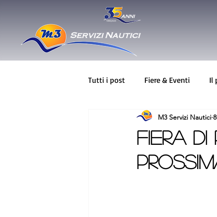
Tutti i post
Fiere & Eventi
Il
M3 Servizi Nautici
8
BAVARIA
Novità
Greenl
FIERA DI
prossim