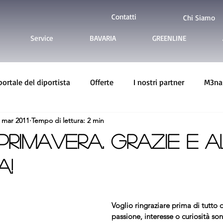
Contatti
Chi Siamo
Service
BAVARIA
GREENLINE
 portale del diportista
Offerte
I nostri partner
M3nau
 mar 2011
Tempo di lettura: 2 min
ine Yachts
Imbarcazioni usate
 PRIMAVERA. Grazie e 
a!
Voglio ringraziare prima di tutto q
passione, interesse o curiosità son