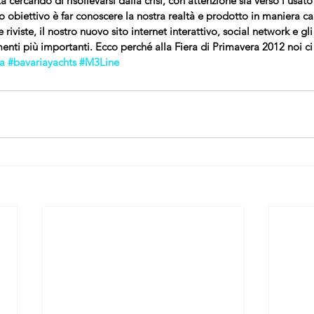
a cercando di risollevarsi dalla crisi, con attenzione sia verso l’usato
ro obiettivo è far conoscere la nostra realtà e prodotto in maniera ca
riviste, il nostro nuovo sito internet interattivo, social network e gli
menti più importanti. Ecco perché alla Fiera di Primavera 2012 noi c
a
#bavariayachts
#M3Line