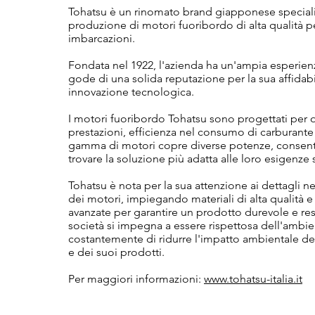
Tohatsu è un rinomato brand giapponese speciali
produzione di motori fuoribordo di alta qualità p
imbarcazioni.
Fondata nel 1922, l'azienda ha un'ampia esperienz
gode di una solida reputazione per la sua affidabil
innovazione tecnologica.
I motori fuoribordo Tohatsu sono progettati per of
prestazioni, efficienza nel consumo di carburante e
gamma di motori copre diverse potenze, consente
trovare la soluzione più adatta alle loro esigenze 
Tohatsu è nota per la sua attenzione ai dettagli n
dei motori, impiegando materiali di alta qualità 
avanzate per garantire un prodotto durevole e resis
società si impegna a essere rispettosa dell'ambi
costantemente di ridurre l'impatto ambientale de
e dei suoi prodotti.
Per maggiori informazioni:
www.tohatsu-italia.it