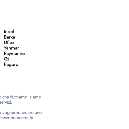
Indel
Ba
rka
Uflex
Yanmar
Raymarine
Gz
Paguro
lo che facciamo, siamo
ervizi.
ma vogliamo creare uno
 facendo nostra la