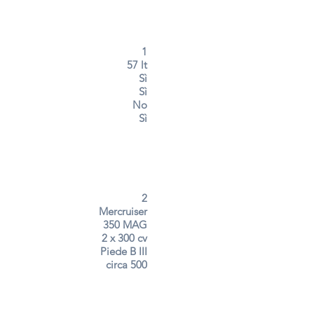
1
57 lt
Sì
Sì
No
Sì
2
Mercruiser
350 MAG
2 x 300 cv
Piede B III
circa 500