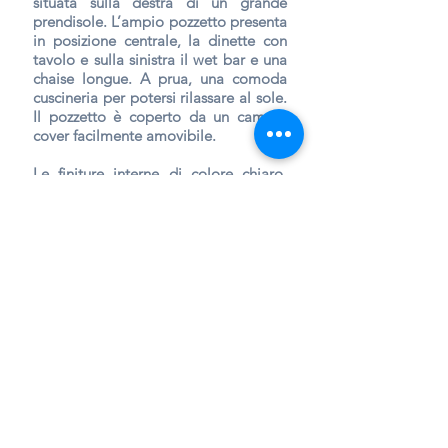
situata sulla destra di un grande
prendisole. L’ampio pozzetto presenta
in posizione centrale, la dinette con
tavolo e sulla sinistra il wet bar e una
chaise longue
. A prua, una comoda
cuscineria per potersi rilassare al sole.
Il pozzetto è coperto da un camper
cover facilmente amovibile.
​Le finiture interne di colore chiaro,
rendono l’ambiente molto elegante e
accogliente. Sottocoperta, il layout
presenta a prua una cabina con una
dinette ampia e luminosa a ferro di
cavallo e trasformabile per l’esigenza
in letto matrimoniale. A poppa, sulla
sinistra è presente un letto singolo
longitudinale alla murata. La cucina,
posizionata a sinistra di fronte alla
locale bagno, è totalmente attrezzata
con frigorifero da 50 lt, piano cottura
in vetroceramica e microonde. Il
bagno, infine, è dotato di WC
elettrico e lavandino.