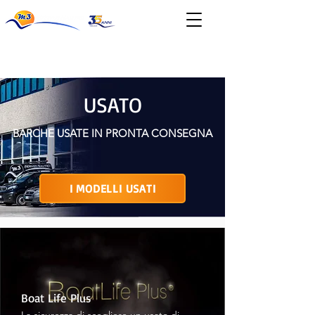
News & Eventi
USATO
BARCHE USATE IN PRONTA CONSEGNA
I MODELLI USATI
Boat Life Plus