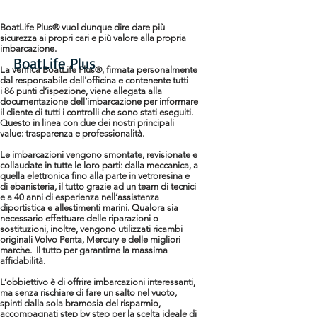
BoatLife Plus® vuol dunque dire dare più
sicurezza ai propri cari e più valore alla propria
imbarcazione.
BoatLife Plus
La verifica BoatLife Plus®, firmata personalmente
dal responsabile dell'officina e contenente tutti
i
86 punti d’ispezione
, viene allegata alla
documentazione dell’imbarcazione per informare
il cliente di tutti i controlli che sono stati eseguiti.
Questo in linea con due dei nostri principali
value: trasparenza e professionalità.
Le imbarcazioni vengono smontate, revisionate e
collaudate in tutte le loro parti: dalla meccanica, a
quella elettronica fino alla parte in vetroresina e
di ebanisteria, il tutto grazie ad un team di tecnici
e a 40 anni di esperienza nell’assistenza
diportistica e allestimenti marini. Qualora sia
necessario effettuare delle riparazioni o
sostituzioni, inoltre, vengono utilizzati ricambi
originali Volvo Penta, Mercury e delle migliori
marche. Il tutto per garantirne la massima
affidabilità.
L’obbiettivo è di offrire imbarcazioni interessanti,
ma senza rischiare di fare un salto nel vuoto,
spinti dalla sola bramosia del risparmio,
accompagnati step by step per la scelta ideale di