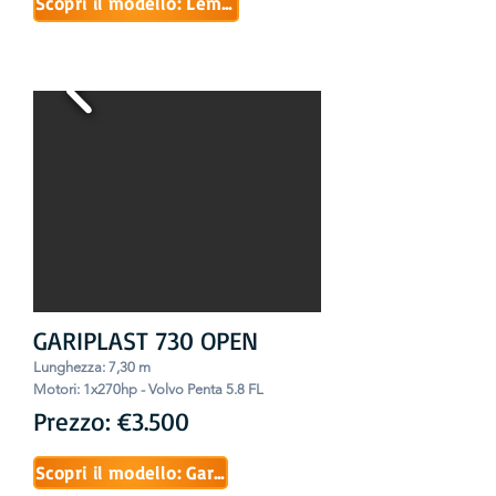
Scopri il modello: Lema 24.5
GARIPLAST 730 OPEN
Lungh
ezza:
7,30
m
Motori:
1x270hp - Volvo Penta 5.8 FL
Prezzo: €3.500
Scopri il modello: Gariplast 730 Open