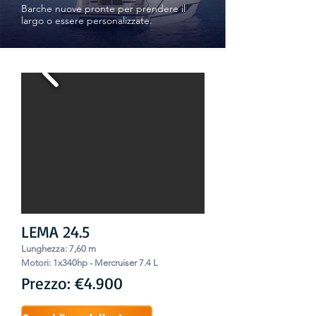
Barche nuove pronte per prendere il
largo o essere personalizzate.
LEMA 24.5
Lungh
ezza: 7,60
m
Motori:
1x340hp - Mercruiser 7.4 L
Prezzo: €4.900