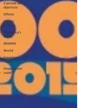
Il portale del
diportista
Offerte
I nostri
partner
M3nautica's
World
BAVARIA
Novità
Greenline
Yachts
Imbarcazioni
usate