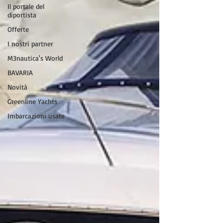
Il portale del
diportista
Offerte
I nostri partner
M3nautica's World
BAVARIA
Novità
Greenline Yachts
Imbarcazioni usate