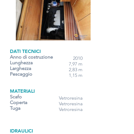
DATI TECNICI
Anno di
costruzione
2010
Lunghezza
7,97 m
Larghezza
2,83 m
Pescaggio
1,15 m
MATERIALI
Scafo
Vetroresina
Coperta
Vetroresina
Tuga
Vetroresina
IDRAULICI