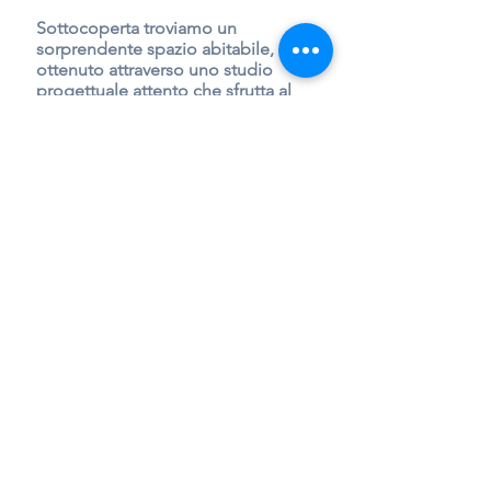
Sottocoperta troviamo un
sorprendente spazio abitabile,
ottenuto attraverso uno studio
progettuale attento che sfrutta al
meglio ogni singolo angolo dello
spazioso scafo a forma di noce. La
cabina è divisa in tre zone. Una
cucina completamente attrezzata
con piano cottura, frigorifero e
lavello, la zona notte con un ampio
letto matrimoniale ed infine una
toilette completa di lavabo e wc
elettrico.
Con le sue caratteristiche di
comfort, sicurezza ed eleganza,
questo gozzo Patrone 27
Convertible è ideale per chi
desidera godersi piacevoli
avventure in mare, sia per brevi
uscite giornaliere che per lunghe
navigazioni.