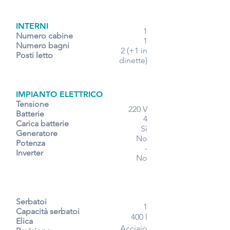
INTERNI
1
Numero cabine
1
Numero bagni
2 (+1 in
Posti letto
dinette)
IMPIANTO ELETTRICO
Tensione
220 V
Batterie
4
Carica batterie
Sì
Generatore
No
Potenza
-
Inverter
No
Serbatoi
1
Capacità serbatoi
400 l
Elica
Acciaio