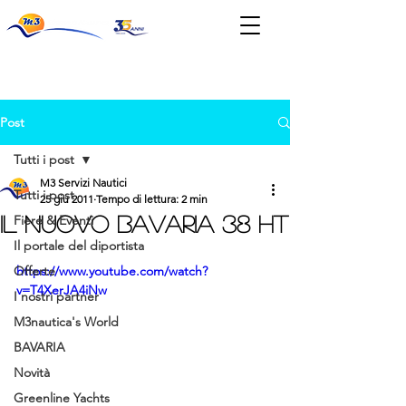
News & Eventi
Post
Tutti i post
M3 Servizi Nautici
Tutti i post
25 giu 2011
Tempo di lettura: 2 min
IL NUOVO BAVARIA 38 HT
Fiere & Eventi
Il portale del diportista
Offerte
https://www.youtube.com/watch?
v=T4XerJA4iNw
I nostri partner
M3nautica's World
BAVARIA
Novità
Greenline Yachts