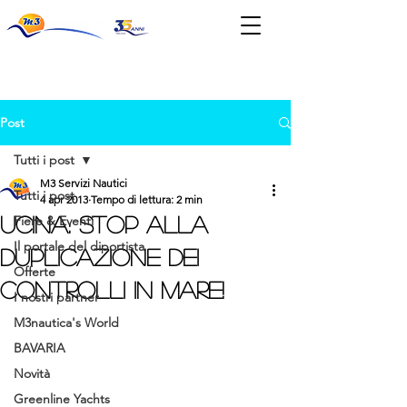
News & Eventi
Post
Tutti i post
M3 Servizi Nautici
Tutti i post
4 apr 2013
Tempo di lettura: 2 min
UCINA: STOP ALLA
Fiere & Eventi
Il portale del diportista
DUPLICAZIONE DEI
Offerte
CONTROLLI IN MARE!
I nostri partner
M3nautica's World
BAVARIA
Novità
Greenline Yachts