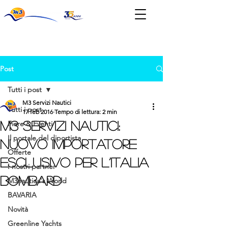
News & Eventi
Post
Tutti i post
M3 Servizi Nautici
Tutti i post
17 feb 2016
Tempo di lettura: 2 min
M3 Servizi Nautici:
Fiere & Eventi
Il portale del diportista
nuovo importatore
Offerte
esclusivo per l’Italia
I nostri partner
Bombard
M3nautica's World
BAVARIA
Novità
Greenline Yachts