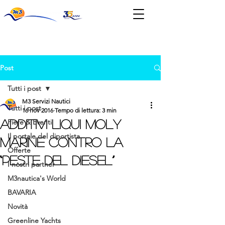
News & Eventi
Post
Tutti i post
M3 Servizi Nautici
Tutti i post
16 nov 2016
Tempo di lettura: 3 min
Additivi Liqui Moly
Fiere & Eventi
Il portale del diportista
Marine contro la
Offerte
“peste del diesel”
I nostri partner
M3nautica's World
BAVARIA
Novità
Greenline Yachts