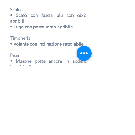
Scafo
• Scafo con fascia blu con oblò
apribili
• Tuga con passauomo apribile
Timoneria
• Volante con inclinazione regolabile
Prua
• Musone porta ancora in acciaio
inossidabile
• protezione di prua
Impianto elettrico
• Prese di corrente di corrente 220V in
bagno e in cucina
• Presa 220V da banchina e cavo di
alimentazione
• N°2 batterie, avvio motori, una dei
servizi, tutte indipendenti tramite
staccabatterie
• Forno a microonde