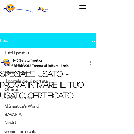
News & Eventi
Post
Tutti i post
M3 Servizi Nautici
Tutti i post
10 feb 2016
Tempo di lettura: 1 min
SPECIALE USATO –
Fiere & Eventi
Il portale del diportista
Prova in mare il tuo
Offerte
usato certificato
I nostri partner
M3nautica's World
BAVARIA
Novità
Greenline Yachts