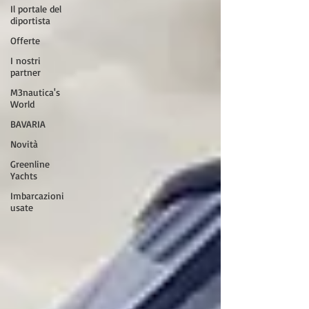
Il portale del
diportista
Offerte
I nostri
partner
M3nautica's
World
BAVARIA
Novità
Greenline
Yachts
Imbarcazioni
usate