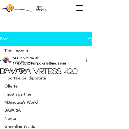
News & Eventi
Post
Tutti i post
M3 Servizi Nautici
Tutti i post
17 apr 2012
Tempo di lettura: 2 min
BAVARIA VIRTESS 420
Fiere & Eventi
Il portale del diportista
Offerte
I nostri partner
M3nautica's World
BAVARIA
Novità
Greenline Yachts