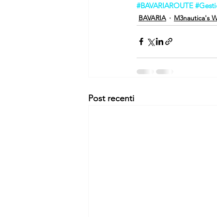
#BAVARIAROUTE
#Gest
BAVARIA
M3nautica's W
Post recenti