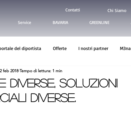
Contatti
Chi Siamo
Service
BAVARIA
GREENLINE
 portale del diportista
Offerte
I nostri partner
M3nau
2 feb 2018
Tempo di lettura: 1 min
ine Yachts
Imbarcazioni usate
e diverse, soluzioni
iali diverse.