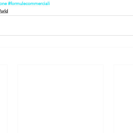
ione
#formulecommerciali
orld