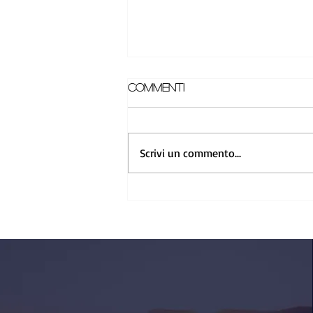
Commenti
Scrivi un commento...
Bavaria S-Line Signature
Edition 2026: tutto
incluso, subito pronto a
navigare