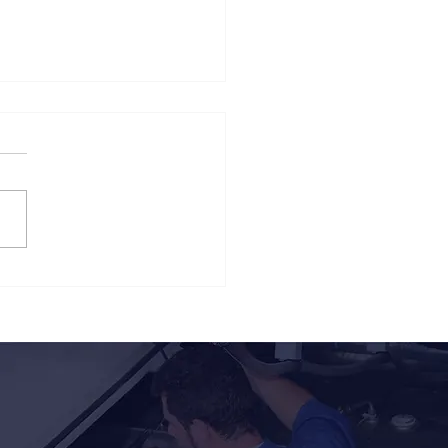
para la tua barca
a di andare in mare