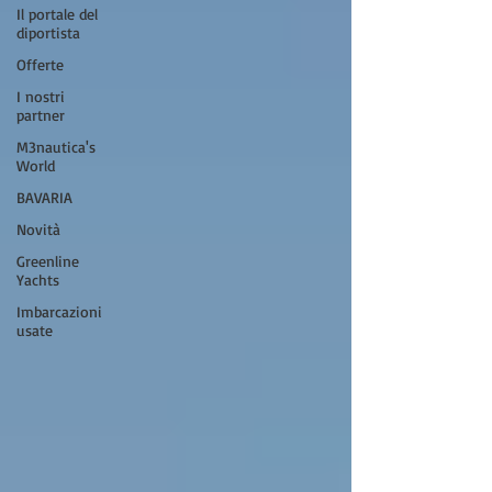
Il portale del
diportista
Offerte
I nostri
partner
M3nautica's
World
BAVARIA
Novità
Greenline
Yachts
Imbarcazioni
usate