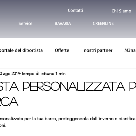
Contatti
Chi Siamo
Service
BAVARIA
GREENLINE
 portale del diportista
Offerte
I nostri partner
M3nau
0 ago 2019
Tempo di lettura: 1 min
ine Yachts
Imbarcazioni usate
ta personalizzata p
rca
sonalizzata per la tua barca, proteggendola dall'inverno e pianifica
oni. 