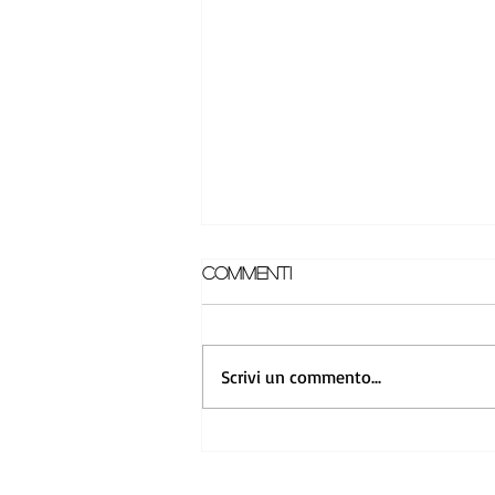
Commenti
Scrivi un commento...
INTERVISTA A CRISTIAN, IL
NOSTRO TECNICO
“PERSONALIZZAZIONI E