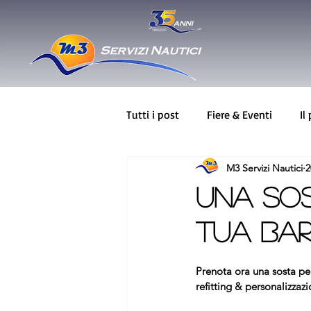
Tutti i post
Fiere & Eventi
Il
M3 Servizi Nautici
2
BAVARIA
Novità
Greenl
Una sos
tua ba
Prenota ora una sosta per
refitting & personalizzazi